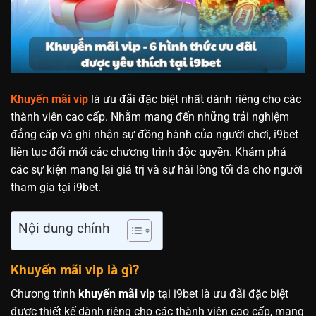
Khuyến mãi vip
là ưu đãi đặc biệt nhất dành riêng cho các
thành viên cao cấp. Nhằm mang đến những trải nghiệm
đẳng cấp và ghi nhận sự đồng hành của người chơi, i9bet
liên tục đổi mới các chương trình độc quyền. Khám phá
các sự kiện mang lại giá trị và sự hài lòng tối đa cho người
tham gia tại i9bet.
Nội dung chính
Khuyến mãi vip là gì?
Chương trình
khuyến mãi vip
tại i9bet là ưu đãi đặc biệt
được thiết kế dành riêng cho các thành viên cao cấp, mang