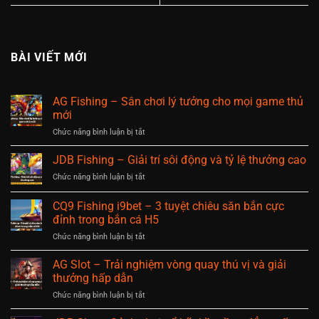
BÀI VIẾT MỚI
AG Fishing – Sân chơi lý tưởng cho mọi game thủ
mới
ở
Chức năng bình luận bị tắt
AG
Fishing
JDB Fishing – Giải trí sôi động và tỷ lệ thưởng cao
–
ở
Chức năng bình luận bị tắt
Sân
JDB
chơi
Fishing
CQ9 Fishing i9bet – 3 tuyệt chiêu săn bắn cực
lý
–
tưởng
đỉnh trong bắn cá H5
Giải
cho
ở
Chức năng bình luận bị tắt
trí
mọi
CQ9
sôi
game
Fishing
động
AG Slot – Trải nghiệm vòng quay thú vị và giải
thủ
i9bet
và
thưởng hấp dẫn
mới
–
tỷ
ở
Chức năng bình luận bị tắt
3
lệ
AG
tuyệt
thưởng
Slot