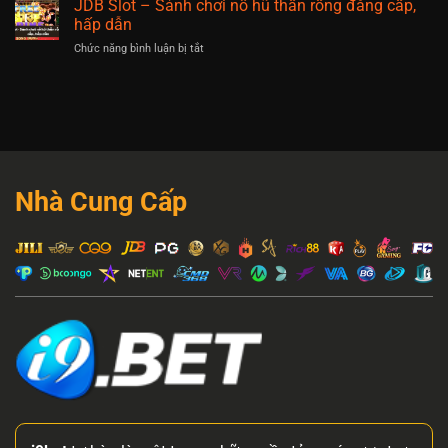
JDB Slot – Sảnh chơi nổ hũ thần rồng đẳng cấp,
chiêu
cao
–
săn
hấp dẫn
Trải
bắn
ở
Chức năng bình luận bị tắt
nghiệm
cực
JDB
vòng
đỉnh
Slot
quay
trong
–
thú
bắn
Sảnh
vị
cá
chơi
và
H5
nổ
giải
hũ
thưởng
thần
hấp
Nhà Cung Cấp
rồng
dẫn
đẳng
cấp,
hấp
dẫn