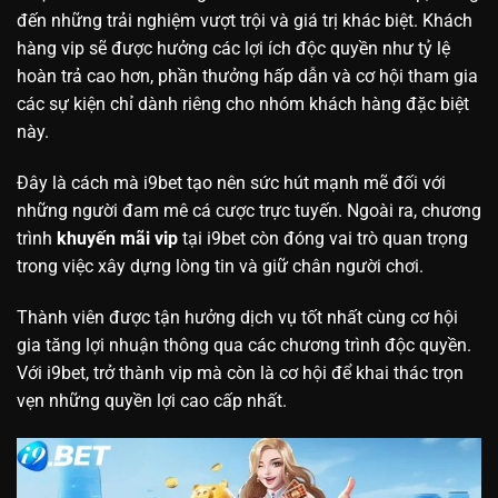
đến những trải nghiệm vượt trội và giá trị khác biệt. Khách
hàng vip sẽ được hưởng các lợi ích độc quyền như tỷ lệ
hoàn trả cao hơn, phần thưởng hấp dẫn và cơ hội tham gia
các sự kiện chỉ dành riêng cho nhóm khách hàng đặc biệt
này.
Đây là cách mà i9bet tạo nên sức hút mạnh mẽ đối với
những người đam mê cá cược trực tuyến. Ngoài ra, chương
trình
khuyến mãi vip
tại i9bet còn đóng vai trò quan trọng
trong việc xây dựng lòng tin và giữ chân người chơi.
Thành viên được tận hưởng dịch vụ tốt nhất cùng cơ hội
gia tăng lợi nhuận thông qua các chương trình độc quyền.
Với i9bet, trở thành vip mà còn là cơ hội để khai thác trọn
vẹn những quyền lợi cao cấp nhất.