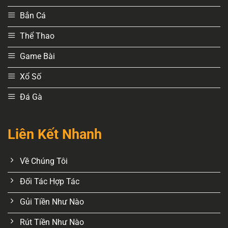
Bắn Cá
Thể Thao
Game Bài
Xổ Số
Đá Gà
Liên Kết Nhanh
Về Chúng Tôi
Đối Tác Hợp Tác
Gủi Tiền Như Nào
Rút Tiền Như Nào