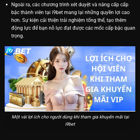
Ngoài ra, các chương trình xét duyệt và nâng cấp cấp
bậc thành viên tại i9bet mang lại những quyền lợi cao
hơn. Sự kiện cải thiện trải nghiệm tổng thể, tạo thêm
động lực để bạn nỗ lực đạt được các mốc cấp bậc quan
trọng.
Một vài lợi ích cho người dùng khi tham gia khuyến mãi tại
i9bet