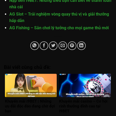
Nạp tiền I9BET: Những điều bạn cần biết về thanh toán
nhà cái
AG Slot – Trải nghiệm vòng quay thú vị và giải thưởng
hấp dẫn
AG Fishing – Sân chơi lý tưởng cho mọi game thủ mới
Bài viết cùng chủ đề:
Khuyến mãi i9BET | Những
Khuyến mãi casino – Cơ hội
ưu đãi độc đáo đang chờ đợi
rinh thưởng đỉnh cao tại
bạn
I9BET