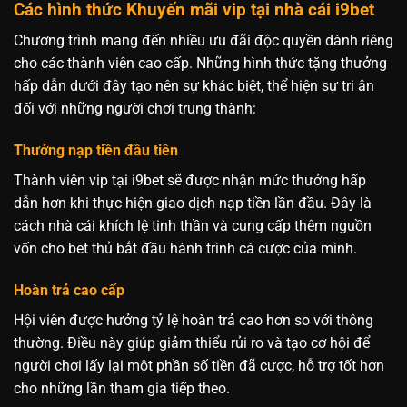
Các hình thức Khuyến mãi vip tại nhà cái i9bet
Chương trình mang đến nhiều ưu đãi độc quyền dành riêng
cho các thành viên cao cấp. Những hình thức tặng thưởng
hấp dẫn dưới đây tạo nên sự khác biệt, thể hiện sự tri ân
đối với những người chơi trung thành:
Thưởng nạp tiền đầu tiên
Thành viên vip tại i9bet sẽ được nhận mức thưởng hấp
dẫn hơn khi thực hiện giao dịch nạp tiền lần đầu. Đây là
cách nhà cái khích lệ tinh thần và cung cấp thêm nguồn
vốn cho bet thủ bắt đầu hành trình cá cược của mình.
Hoàn trả cao cấp
Hội viên được hưởng tỷ lệ hoàn trả cao hơn so với thông
thường. Điều này giúp giảm thiểu rủi ro và tạo cơ hội để
người chơi lấy lại một phần số tiền đã cược, hỗ trợ tốt hơn
cho những lần tham gia tiếp theo.