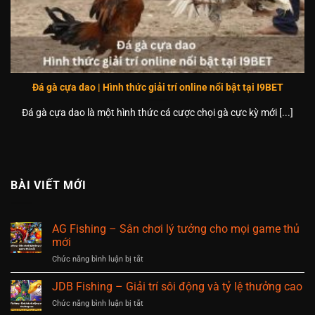
Đá gà cựa dao | Hình thức giải trí online nổi bật tại I9BET
Đá gà cựa dao là một hình thức cá cược chọi gà cực kỳ mới [...]
BÀI VIẾT MỚI
AG Fishing – Sân chơi lý tưởng cho mọi game thủ
mới
ở
Chức năng bình luận bị tắt
AG
Fishing
JDB Fishing – Giải trí sôi động và tỷ lệ thưởng cao
–
ở
Chức năng bình luận bị tắt
Sân
JDB