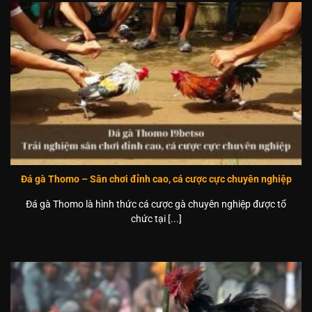
Đá gà Thomo – Sân chơi đỉnh cao, cá cược cực chuyên nghiệp
Đá gà Thomo là hình thức cá cược gà chuyên nghiệp được tổ
chức tại [...]