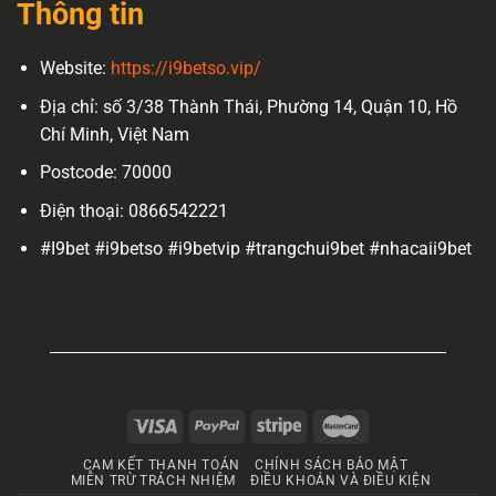
Thông tin
Website:
https://i9betso.vip/
Địa chỉ:
số 3/38 Thành Thái, Phường 14, Quận 10, Hồ
Chí Minh, Việt Nam
Postcode: 70000
Điện thoại:
0866542221
#I9bet #i9betso #i9betvip #trangchui9bet #nhacaii9bet
CAM KẾT THANH TOÁN
CHÍNH SÁCH BẢO MẬT
MIỄN TRỪ TRÁCH NHIỆM
ĐIỀU KHOẢN VÀ ĐIỀU KIỆN