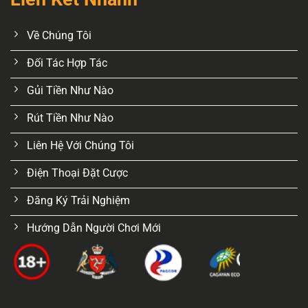
Về Chúng Tôi
Đối Tác Hợp Tác
Gủi Tiền Như Nào
Rút Tiền Như Nào
Liên Hệ Với Chúng Tôi
Điện Thoại Đặt Cược
Đăng Ký Trải Nghiệm
Hướng Dẫn Người Chơi Mới