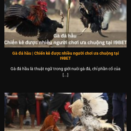
Gà đá hầu | Chiến kê được nhiều người chơi ưa chuộng tại
I9BET
Gà đá hầu là thuật ngữ trong giới nuôi gà đá, chỉ phần cổ của
[...]