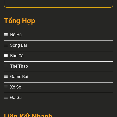
Tổng Hợp
Nổ Hũ
Sòng Bài
Bắn Cá
Thể Thao
Game Bài
Xổ Số
Đá Gà
Liên Kết Nhanh