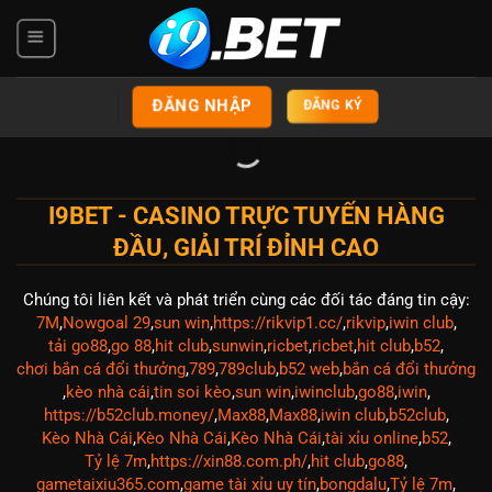
Chuyển
đến
nội
dung
ĐĂNG NHẬP
ĐĂNG KÝ
I9BET - CASINO TRỰC TUYẾN HÀNG
ĐẦU, GIẢI TRÍ ĐỈNH CAO
Chúng tôi liên kết và phát triển cùng các đối tác đáng tin cậy:
7M
,
Nowgoal 29
,
sun win
,
https://rikvip1.cc/
,
rikvip
,
iwin club
,
tải go88
,
go 88
,
hit club
,
sunwin
,
ricbet
,
ricbet
,
hit club
,
b52
,
chơi bắn cá đổi thưởng
,
789
,
789club
,
b52 web
,
bắn cá đổi thưởng
,
kèo nhà cái
,
tin soi kèo
,
sun win
,
iwinclub
,
go88
,
iwin
,
https://b52club.money/
,
Max88
,
Max88
,
iwin club
,
b52club
,
Kèo Nhà Cái
,
Kèo Nhà Cái
,
Kèo Nhà Cái
,
tài xỉu online
,
b52
,
Tỷ lệ 7m
,
https://xin88.com.ph/
,
hit club
,
go88
,
gametaixiu365.com
,
game tài xỉu uy tín
,
bongdalu
,
Tỷ lệ 7m
,