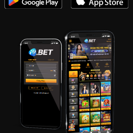
thời gian ngắn nhất. Mỗi thành viên trong đội ngũ đều
sẵn sàng lắng nghe và mang lại giải pháp tối ưu nhất
cho người chơi.
Bảo mật thông tin an toàn
Ưu tiên hàng đầu của
i9bet
là bảo vệ quyền riêng tư
và dữ liệu cá nhân của người chơi. Nền tảng áp dụng
các công nghệ tiên tiến nhất để đảm bảo thông tin
của bạn luôn được an toàn.
Tất cả dữ liệu trao đổi giữa người chơi và hệ thống
đều được mã hóa SSL tiên tiến, chống lại các mối đe
dọa từ bên ngoài. Đồng thời có hệ thống bảo mật
nhiều lớp, giảm thiểu tối đa nguy cơ bị xâm nhập
hoặc rò rỉ thông tin. Sân chơi
cam kết không chia sẻ
thông tin cá nhân
của người chơi với bất kỳ bên thứ
ba nào.