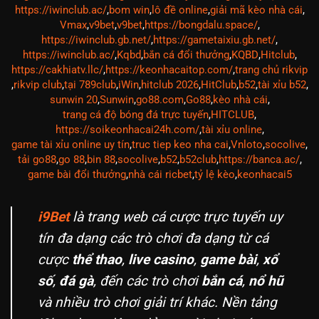
https://iwinclub.ac/
,
bom win
,
lô đề online
,
giải mã kèo nhà cái
,
Vmax
,
v9bet
,
v9bet
,
https://bongdalu.space/
,
https://iwinclub.gb.net/
,
https://gametaixiu.gb.net/
,
https://iwinclub.ac/
,
Kqbd
,
bắn cá đổi thưởng
,
KQBD
,
Hitclub
,
https://cakhiatv.llc/
,
https://keonhacaitop.com/
,
trang chủ rikvip
,
rikvip club
,
tại 789club
,
iWin
,
hitclub 2026
,
HitClub
,
b52
,
tài xỉu b52
,
sunwin 20
,
Sunwin
,
go88.com
,
Go88
,
kèo nhà cái
,
trang cá độ bóng đá trực tuyến
,
HITCLUB
,
https://soikeonhacai24h.com/
,
tài xỉu online
,
game tài xỉu online uy tín
,
truc tiep keo nha cai
,
Vnloto
,
socolive
,
tải go88
,
go 88
,
bin 88
,
socolive
,
b52
,
b52club
,
https://banca.ac/
,
game bài đổi thưởng
,
nhà cái ricbet
,
tỷ lệ kèo
,
keonhacai5
i9Bet
là trang web cá cược trực tuyến uy
tín đa dạng các trò chơi đa dạng từ cá
cược
thể thao
,
live
casino
,
game bài
,
xổ
số
,
đá gà
, đến các trò chơi
bắn cá
,
nổ hũ
và nhiều trò chơi giải trí khác. Nền tảng