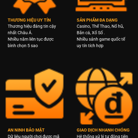
Giao diện hiện đại, thân thiện cùng hệ thống đặt cược
thông minh giúp người chơi dễ dàng truy cập và tận
hưởng mọi dịch vụ mà không gặp bất kỳ trở ngại nào.
THƯƠNG HIỆU UY TÍN
SẢN PHẨM ĐA DẠNG
Với sự hợp pháp hóa rõ ràng, Sân chơi
là điểm đến
Thương hiệu đáng tin cậy
Casino, Thể Thao, Nổ hũ,
hoàn hảo cho những ai đang tìm kiếm trải nghiệm cá
nhất Châu Á.
Bắn cá, Xổ Số .
cược trực tuyến an toàn, đáng tin cậy.
Nhiều năm liên tục được
Nhiều sảnh game quốc tế
bình chọn 5 sao
uy tín tích hợp
Tại sao nhà cái i9bet được nhiều người yêu
thích đến thế?
i9bet
tự hào là nhà cái hàng đầu mang đến cho thành
viên sự an tâm và trải nghiệm thú vị với nhiều ưu
điểm vượt trội:
Giao diện đẹp mắt
i9bet
là nền tảng giải trí trực tuyến nổi bật hiện nay
nhờ vào thiết kế hiện đại và tối ưu hóa trải nghiệm
người dùng. Với tông màu cam làm chủ đạo, giao
AN NINH BẢO MẬT
GIAO DỊCH NHANH CHÓNG
diện của tạo cảm giác dễ chịu, thoải mái trong suốt
Dữ liệu người chơi được mã
Hệ thống xử lý tự động tiên