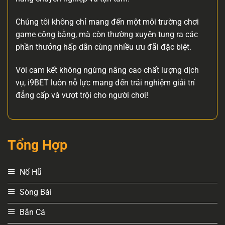
trong vài phút. Mọi thanh toán đều được hệ thống ghi
nhận rõ ràng và bảo mật tuyệt đối.
Chúng tôi không chỉ mang đến một môi trường chơi
game công bằng, mà còn thường xuyên tung ra các
Siêu hoàn trả
phần thưởng hấp dẫn cùng nhiều ưu đãi đặc biệt.
i9bet
không chỉ mang đến một sân chơi giải trí đỉnh
cao mà còn liên tục tung ra các chương trình ưu đãi
Với cam kết không ngừng nâng cao chất lượng dịch
khủng để tri ân người chơi. Chính sách nổi bật nhất là
vụ, i9BET luôn nỗ lực mang đến trải nghiệm giải trí
siêu hoàn trả
với tỷ lệ cao và áp dụng cho hầu hết các
đẳng cấp và vượt trội cho người chơi!
sản phẩm.
Người chơi nhận được một phần số tiền đã chi tiêu
dựa trên mức hoàn trả của từng trò chơi. Chính sách
Tổng Hợp
này không chỉ giới hạn ở một số trò chơi mà bao gồm
cả cá cược thể thao, casino trực tuyến, slot games và
Nổ Hũ
bắn cá. Nhận hoàn trả được thực hiện dễ dàng mà
không cần qua nhiều bước xác minh rườm rà.
Sòng Bài
Bắn Cá
Khám phá kho game của nhà cái cá cược