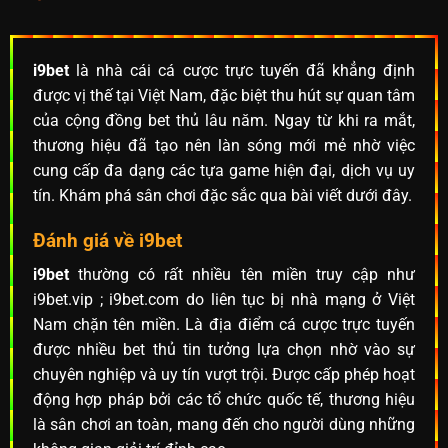
i9bet
là nhà cái cá cược trực tuyến đã khẳng định
được vị thế tại Việt Nam, đặc biệt thu hút sự quan tâm
của cộng đồng bet thủ lâu năm. Ngay từ khi ra mắt,
thương hiệu đã tạo nên làn sóng mới mẻ nhờ việc
cung cấp đa dạng các tựa game hiện đại, dịch vụ uy
tín. Khám phá sân chơi đặc sắc qua bài viết dưới đây.
Đánh giá về i9bet
i9bet
thường có rất nhiều tên miền truy cập như
i9bet.vip ; i9bet.com do liên tục bị nhà mạng ở Việt
Nam chặn tên miền. L
à địa điểm cá cược trực tuyến
được nhiều bet thủ tin tưởng lựa chọn nhờ vào sự
chuyên nghiệp và uy tín vượt trội. Được cấp phép hoạt
động hợp pháp bởi các tổ chức quốc tế, thương hiệu
là sân chơi an toàn, mang đến cho người dùng những