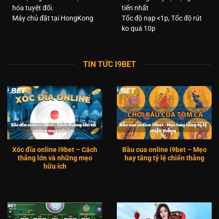
quá trình tham gia
k8cc
.
hóa tuyệt đối.
tiến nhất
Máy chủ đặt tại HongKong
Tốc độ nạp <1p, Tốc độ rút
ko quá 10p
TIN TỨC I9BET
Giao diện nổi bật được cộng đồng game thủ đánh giá
cao
Xóc đĩa online i9bet – Cách
Bầu cua online i9bet – Mẹo
thắng lớn và những mẹo
hay tăng tỷ lệ chiến thắng
Mọi tính năng trên trang web
sun win
được bố trí khoa
hữu ích
học, rõ ràng và hợp lý, đảm bảo người chơi dễ dàng
tìm kiếm thông tin mà không gặp phải bất kỳ khó
khăn nào. Từ danh mục các trò chơi, hướng dẫn đăng
ký, tất cả đều được sắp xếp gọn gàng để người dùng