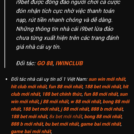
i9bet được đông đảo người chơi cá cược
đón nhận tích cực nhờ việc thanh toán
nạp, rút tiền nhanh chóng và dễ dàng.
Những thông tin nhà cái i9bet lừa đảo
chưa từng xuất hiện trên các trang đánh
giá nhà cái uy tín.
Đối tác:
GO 88
,
IWINCLUB
Đối tác nhà cái uy tín số 1 Việt Nam:
sun win mới nhất
,
hit club mới nhất
,
fun 88 mới nhất
,
188 bet mới nhất
,
hit
club mới nhất
,
188 bet chính thức
,
fun 88 mới nhất
,
sun
win mới nhất
,
j 88 mới nhất
,
w 88 mới nhất
,
bong 88 mới
nhất
,
188 bet mới nhất
,
j 88 mới nhất
,
888 b mới nhất
,
188 bet mới nhất
,
8x bet mới nhất
,
bong 88 mới nhất
,
888 b mới nhất
,
bu bet mới nhất
,
game bai mới nhất
,
game bai mới nhất
,