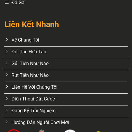
Đá Gà
Liên Kết Nhanh
Về Chúng Tôi
Đối Tác Hợp Tác
Gủi Tiền Như Nào
Rút Tiền Như Nào
Liên Hệ Với Chúng Tôi
Điện Thoại Đặt Cược
Đăng Ký Trải Nghiệm
Hướng Dẫn Người Chơi Mới