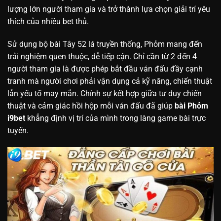
lượng lớn người tham gia và trở thành lựa chọn giải trí yêu
thích của nhiều bet thủ.
Sử dụng bộ bài Tây 52 lá truyền thống, Phỏm mang đến
trải nghiệm quen thuộc, dễ tiếp cận. Chỉ cần từ 2 đến 4
người tham gia là được phép bắt đầu ván đấu đầy cạnh
tranh mà người chơi phải vận dụng cả kỹ năng, chiến thuật
lẫn yếu tố may mắn. Chính sự kết hợp giữa tư duy chiến
thuật và cảm giác hồi hộp mỗi ván đấu đã giúp
bài Phỏm
i9bet
khẳng định vị trí của mình trong làng game bài trực
tuyến.