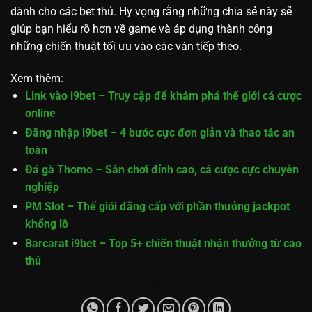
dành cho các bet thủ. Hy vọng rằng những chia sẻ này sẽ
giúp bạn hiểu rõ hơn về game và áp dụng thành công
những chiến thuật tối ưu vào các ván tiếp theo.
Xem thêm:
Link vào i9bet – Truy cập để khám phá thế giới cá cược
online
Đăng nhập i9bet – 4 bước cực đơn giản và thao tác an
toàn
Đá gà Thomo – Sân chơi đỉnh cao, cá cược cực chuyên
nghiệp
PM Slot – Thế giới đẳng cấp với phần thưởng jackpot
khổng lồ
Barcarat i9bet – Top 5+ chiến thuật nhận thưởng từ cao
thủ