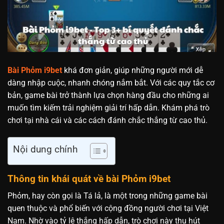
Bài Phỏm i9bet
khá đơn giản, giúp những người mới dễ
dàng nhập cuộc, nhanh chóng nắm bắt. Với các quy tắc cơ
bản, game bài trở thành lựa chọn hàng đầu cho những ai
muốn tìm kiếm trải nghiệm giải trí hấp dẫn. Khám phá trò
chơi tại nhà cái và các cách đánh chắc thắng từ cao thủ.
Nội dung chính
Thông tin khái quát về bài Phỏm i9bet
Phỏm, hay còn gọi là Tá lả, là một trong những game bài
quen thuộc và phổ biến với cộng đồng người chơi tại Việt
Nam. Nhờ vào tỷ lệ thắng hấp dẫn, trò chơi này thu hút