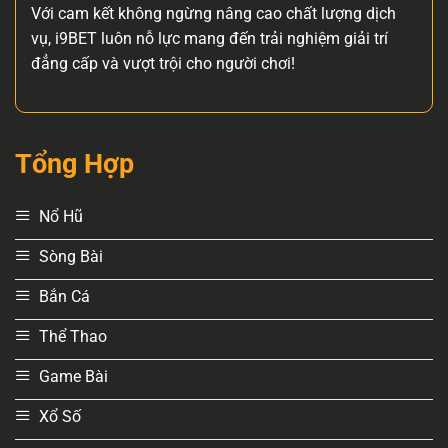
Với cam kết không ngừng nâng cao chất lượng dịch
vụ, i9BET luôn nỗ lực mang đến trải nghiệm giải trí
đẳng cấp và vượt trội cho người chơi!
Tổng Hợp
Nổ Hũ
Sòng Bài
Bắn Cá
Thể Thao
Game Bài
Xổ Số