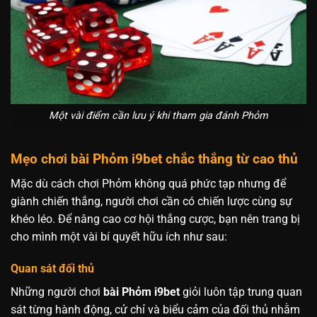
Một vài điểm cần lưu ý khi tham gia đánh Phỏm
Mẹo chơi bài Phỏm i9bet chắc thắng từ cao thủ
Mặc dù cách chơi Phỏm không quá phức tạp nhưng để
giành chiến thắng, người chơi cần có chiến lược cùng sự
khéo léo. Để nâng cao cơ hội thắng cược, bạn nên trang bị
cho mình một vài bí quyết hữu ích như sau:
Quan sát đối thủ
Những người chơi
bài Phỏm i9bet
giỏi luôn tập trung quan
sát từng hành động, cử chỉ và biểu cảm của đối thủ nhằm